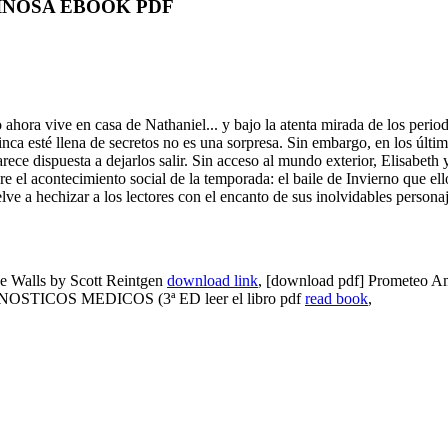
ESPINOSA EBOOK PDF
 ahora vive en casa de Nathaniel... y bajo la atenta mirada de los period
finca esté llena de secretos no es una sorpresa. Sin embargo, en los úl
ece dispuesta a dejarlos salir. Sin acceso al mundo exterior, Elisabeth
ebre el acontecimiento social de la temporada: el baile de Invierno que 
 a hechizar a los lectores con el encanto de sus inolvidables personaj
Walls by Scott Reintgen
download link
, [download pdf] Prometeo Am
TICOS MEDICOS (3ª ED leer el libro pdf
read book
,