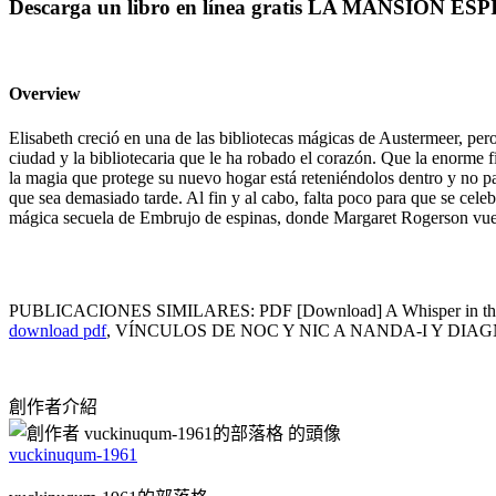
Descarga un libro en línea gratis LA MANSIÓN 
Overview
Elisabeth creció en una de las bibliotecas mágicas de Austermeer, pero
ciudad y la bibliotecaria que le ha robado el corazón. Que la enorme 
la magia que protege su nuevo hogar está reteniéndolos dentro y no par
que sea demasiado tarde. Al fin y al cabo, falta poco para que se cel
mágica secuela de Embrujo de espinas, donde Margaret Rogerson vuelve
PUBLICACIONES SIMILARES: PDF [Download] A Whisper in the 
download pdf
, VÍNCULOS DE NOC Y NIC A NANDA-I Y DIAGNOS
創作者介紹
vuckinuqum-1961