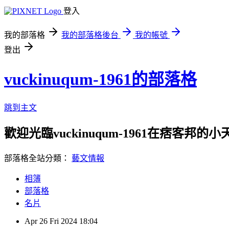
登入
我的部落格
我的部落格後台
我的帳號
登出
vuckinuqum-1961的部落格
跳到主文
歡迎光臨vuckinuqum-1961在痞客邦的小
部落格全站分類：
藝文情報
相簿
部落格
名片
Apr
26
Fri
2024
18:04