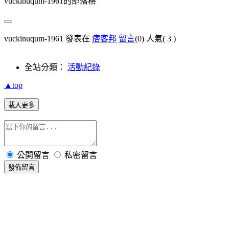
vuckinuqum-1961的部落格
vuckinuqum-1961 發表在
痞客邦
留言
(0)
人氣(
3
)
全站分類：
活動紀錄
▲top
載入更多
公開留言
私密留言
發佈留言